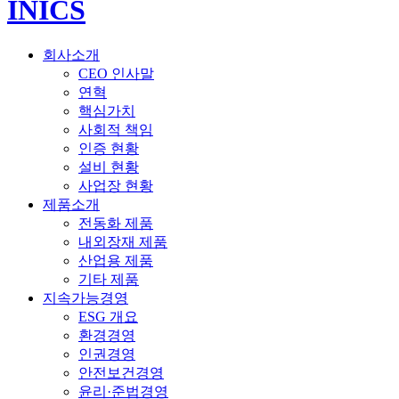
INICS
회사소개
CEO 인사말
연혁
핵심가치
사회적 책임
인증 현황
설비 현황
사업장 현황
제품소개
전동화 제품
내외장재 제품
산업용 제품
기타 제품
지속가능경영
ESG 개요
환경경영
인권경영
안전보건경영
윤리·준법경영