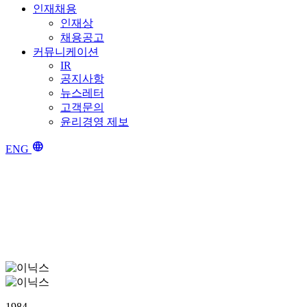
인재채용
인재상
채용공고
커뮤니케이션
IR
공지사항
뉴스레터
고객문의
윤리경영 제보
language
ENG
1984